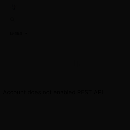
3,2,1…
TU PRÓXIMA REUNIÓN
ACCEDE OTRA VEZ EL DÍA DE LA REUNIÓN
Account does not enabled REST API.
CONTÁCTA CON NOSOTROS SI NECESITAS
ASISTENCIA
+34 691 81 06 56