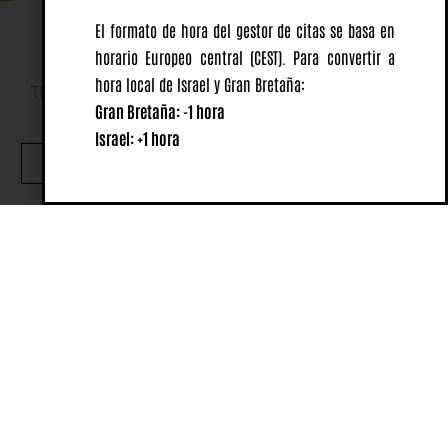
El formato de hora del gestor de citas se basa en
horario Europeo central
(CEST).
Para convertir a
hora local de Israel y Gran Bretaña:
This website uses cookies to ensure you get the best
Gran Bretaña: -1 hora
experience on our website.
Israel: +1 hora
OK