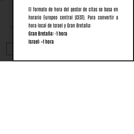
El formato de hora del gestor de citas se basa en
horario Europeo central
(CEST).
Para convertir a
hora local de Israel y Gran Bretaña:
This website uses cookies to ensure you get the best
Gran Bretaña: -1 hora
experience on our website.
Israel: +1 hora
OK