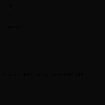
3,2,1…
TU PRÓXIMA REUNIÓN
ACCEDE OTRA VEZ EL DÍA DE LA REUNIÓN
Account does not enabled REST API.
CONTÁCTA CON NOSOTROS SI NECESITAS
ASISTENCIA
+34 691 81 06 56