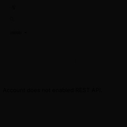
3,2,1…
TU PRÓXIMA REUNIÓN
ACCEDE OTRA VEZ EL DÍA DE LA REUNIÓN
Account does not enabled REST API.
CONTÁCTA CON NOSOTROS SI NECESITAS
ASISTENCIA
+34 691 81 06 56