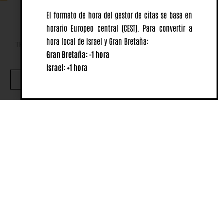
El formato de hora del gestor de citas se basa en
horario Europeo central
(CEST).
Para convertir a
hora local de Israel y Gran Bretaña:
This website uses cookies to ensure you get the best
Gran Bretaña: -1 hora
experience on our website.
Israel: +1 hora
OK