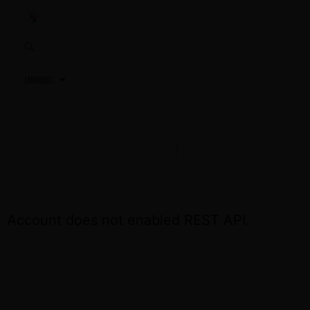
3,2,1…
TU PRÓXIMA REUNIÓN
ACCEDE OTRA VEZ EL DÍA DE LA REUNIÓN
Account does not enabled REST API.
CONTÁCTA CON NOSOTROS SI NECESITAS
ASISTENCIA
+34 691 81 06 56