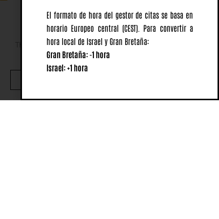
El formato de hora del gestor de citas se basa en
horario Europeo central
(CEST).
Para convertir a
hora local de Israel y Gran Bretaña:
This website uses cookies to ensure you get the best
Gran Bretaña: -1 hora
experience on our website.
Israel: +1 hora
OK