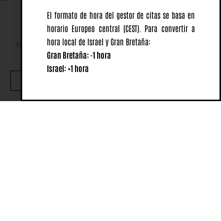
El formato de hora del gestor de citas se basa en
horario Europeo central
(CEST).
Para convertir a
hora local de Israel y Gran Bretaña:
This website uses cookies to ensure you get the best
Gran Bretaña: -1 hora
experience on our website.
Israel: +1 hora
OK