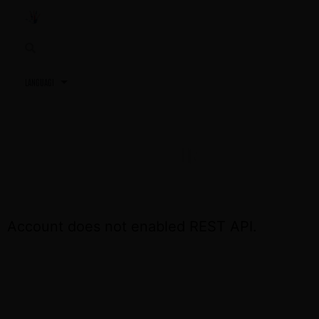
3,2,1…
TU PRÓXIMA REUNIÓN
ACCEDE OTRA VEZ EL DÍA DE LA REUNIÓN
Account does not enabled REST API.
CONTÁCTA CON NOSOTROS SI NECESITAS
ASISTENCIA
+34 691 81 06 56