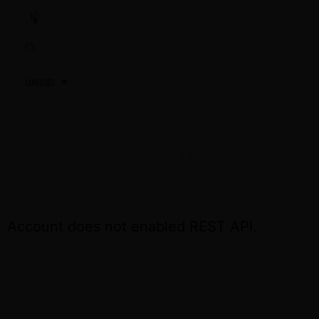
3,2,1…
TU PRÓXIMA REUNIÓN
ACCEDE OTRA VEZ EL DÍA DE LA REUNIÓN
Account does not enabled REST API.
CONTÁCTA CON NOSOTROS SI NECESITAS
ASISTENCIA
+34 691 81 06 56