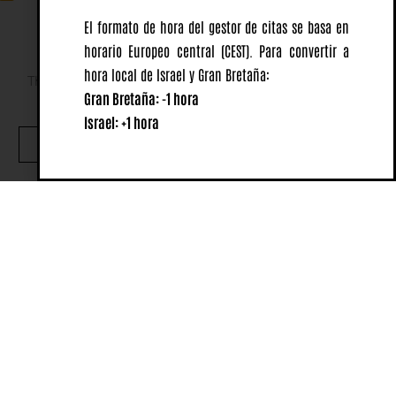
El formato de hora del gestor de citas se basa en
horario Europeo central
(CEST).
Para convertir a
hora local de Israel y Gran Bretaña:
This website uses cookies to ensure you get the best
Gran Bretaña: -1 hora
experience on our website.
Israel: +1 hora
OK