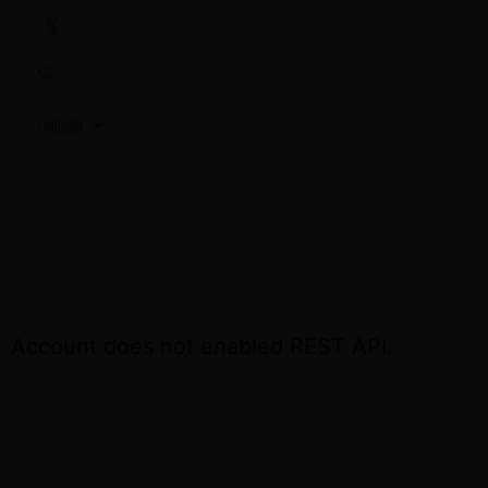
3,2,1…
TU PRÓXIMA REUNIÓN
ACCEDE OTRA VEZ EL DÍA DE LA REUNIÓN
Account does not enabled REST API.
CONTÁCTA CON NOSOTROS SI NECESITAS
ASISTENCIA
+34 691 81 06 56