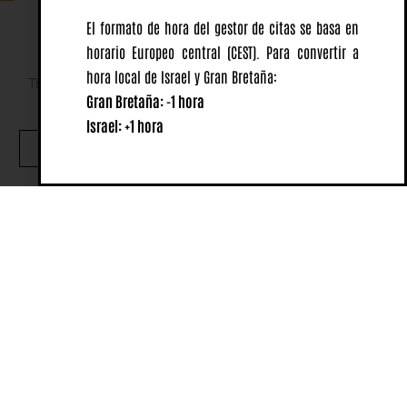
El formato de hora del gestor de citas se basa en
horario Europeo central
(CEST).
Para convertir a
hora local de Israel y Gran Bretaña:
This website uses cookies to ensure you get the best
Gran Bretaña: -1 hora
experience on our website.
Israel: +1 hora
OK