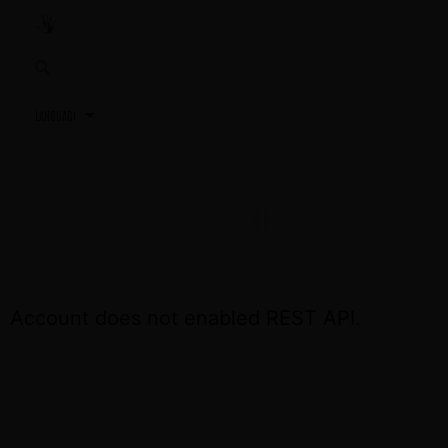
3,2,1…
TU PRÓXIMA REUNIÓN
ACCEDE OTRA VEZ EL DÍA DE LA REUNIÓN
Account does not enabled REST API.
CONTÁCTA CON NOSOTROS SI NECESITAS
ASISTENCIA
+34 691 81 06 56