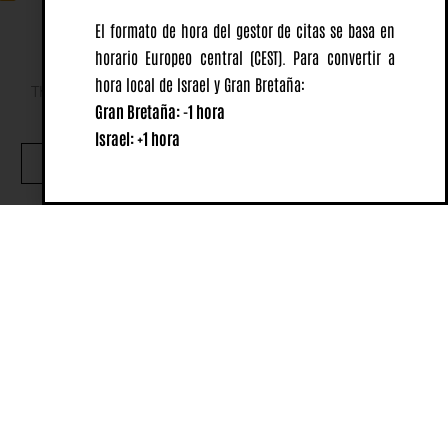
El formato de hora del gestor de citas se basa en
horario Europeo central
(CEST).
Para convertir a
hora local de Israel y Gran Bretaña:
This website uses cookies to ensure you get the best
Gran Bretaña: -1 hora
experience on our website.
Israel: +1 hora
OK