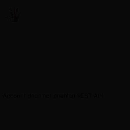
3,2,1…
TU PRÓXIMA REUNIÓN
ACCEDE OTRA VEZ EL DÍA DE LA REUNIÓN
Account does not enabled REST API.
CONTÁCTA CON NOSOTROS SI NECESITAS ASISTE
+34 691 81 06 56