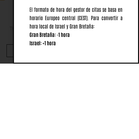
El formato de hora del gestor de citas se basa en
horario Europeo central
(CEST).
Para convertir a
hora local de Israel y Gran Bretaña:
This website uses cookies to ensure you get the best
Gran Bretaña: -1 hora
experience on our website.
Israel: +1 hora
OK