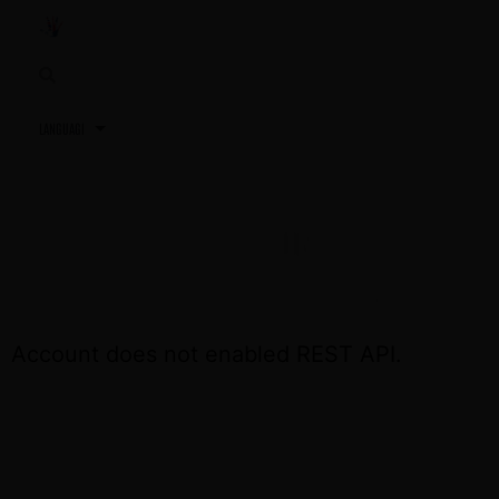
3,2,1…
TU PRÓXIMA REUNIÓN
ACCEDE OTRA VEZ EL DÍA DE LA REUNIÓN
Account does not enabled REST API.
CONTÁCTA CON NOSOTROS SI NECESITAS
ASISTENCIA
+34 691 81 06 56