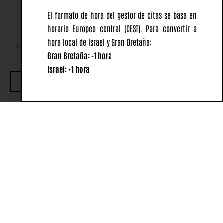
El formato de hora del gestor de citas se basa en
horario Europeo central
(CEST).
Para convertir a
hora local de Israel y Gran Bretaña:
This website uses cookies to ensure you get the best
Gran Bretaña: -1 hora
experience on our website.
Israel: +1 hora
OK