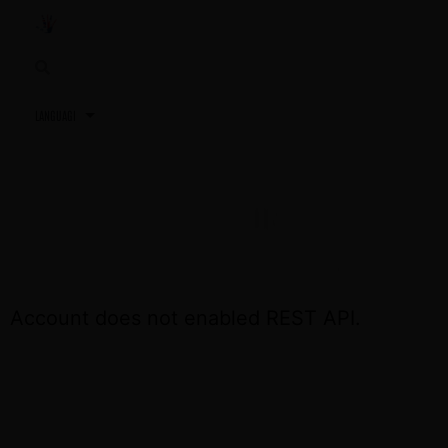
3,2,1…
TU PRÓXIMA REUNIÓN
ACCEDE OTRA VEZ EL DÍA DE LA REUNIÓN
Account does not enabled REST API.
CONTÁCTA CON NOSOTROS SI NECESITAS
ASISTENCIA
+34 691 81 06 56