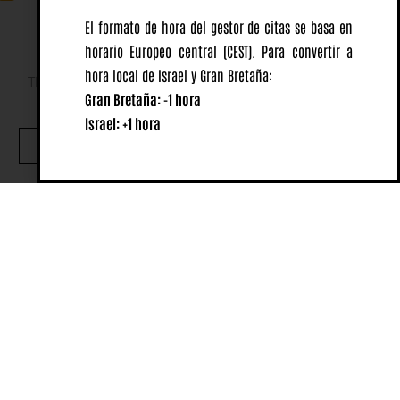
El formato de hora del gestor de citas se basa en
horario Europeo central
(CEST).
Para convertir a
hora local de Israel y Gran Bretaña:
This website uses cookies to ensure you get the best
Gran Bretaña: -1 hora
experience on our website.
Israel: +1 hora
OK