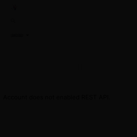
3,2,1…
TU PRÓXIMA REUNIÓN
ACCEDE OTRA VEZ EL DÍA DE LA REUNIÓN
Account does not enabled REST API.
CONTÁCTA CON NOSOTROS SI NECESITAS
ASISTENCIA
+34 691 81 06 56