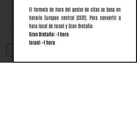
El formato de hora del gestor de citas se basa en
horario Europeo central
(CEST).
Para convertir a
hora local de Israel y Gran Bretaña:
This website uses cookies to ensure you get the best
Gran Bretaña: -1 hora
experience on our website.
Israel: +1 hora
OK