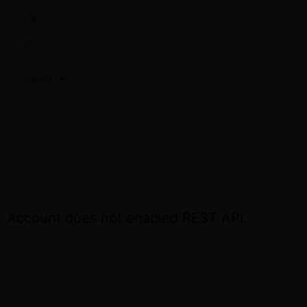
3,2,1…
TU PRÓXIMA REUNIÓN
ACCEDE OTRA VEZ EL DÍA DE LA REUNIÓN
Account does not enabled REST API.
CONTÁCTA CON NOSOTROS SI NECESITAS
ASISTENCIA
+34 691 81 06 56