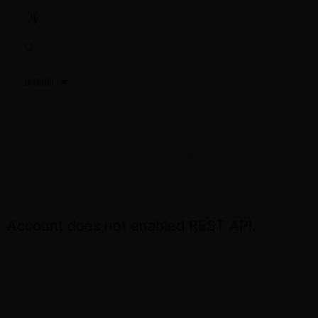
3,2,1…
TU PRÓXIMA REUNIÓN
ACCEDE OTRA VEZ EL DÍA DE LA REUNIÓN
Account does not enabled REST API.
CONTÁCTA CON NOSOTROS SI NECESITAS
ASISTENCIA
+34 691 81 06 56