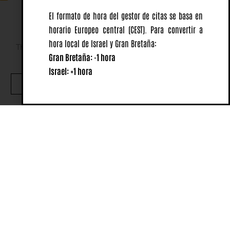
El formato de hora del gestor de citas se basa en
horario Europeo central
(CEST).
Para convertir a
hora local de Israel y Gran Bretaña:
This website uses cookies to ensure you get the best
Gran Bretaña: -1 hora
experience on our website.
Israel: +1 hora
OK