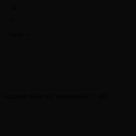
3,2,1…
TU PRÓXIMA REUNIÓN
ACCEDE OTRA VEZ EL DÍA DE LA REUNIÓN
Account does not enabled REST API.
CONTÁCTA CON NOSOTROS SI NECESITAS
ASISTENCIA
+34 691 81 06 56