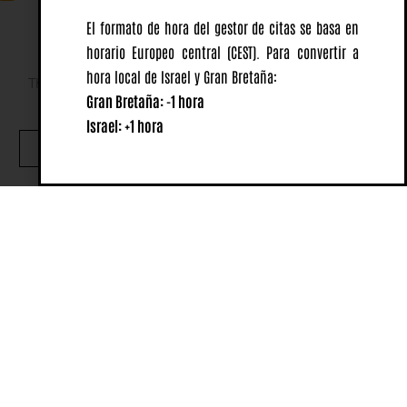
El formato de hora del gestor de citas se basa en
horario Europeo central
(CEST).
Para convertir a
hora local de Israel y Gran Bretaña:
This website uses cookies to ensure you get the best
Gran Bretaña: -1 hora
experience on our website.
Israel: +1 hora
OK