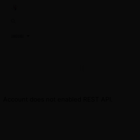
3,2,1…
TU PRÓXIMA REUNIÓN
ACCEDE OTRA VEZ EL DÍA DE LA REUNIÓN
Account does not enabled REST API.
CONTÁCTA CON NOSOTROS SI NECESITAS
ASISTENCIA
+34 691 81 06 56