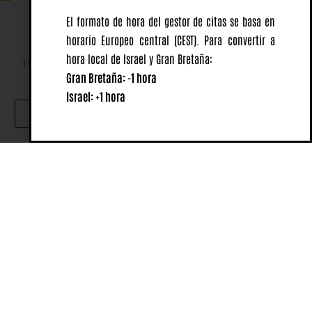
El formato de hora del gestor de citas se basa en
horario Europeo central
(CEST).
Para convertir a
hora local de Israel y Gran Bretaña:
This website uses cookies to ensure you get the best
Gran Bretaña: -1 hora
experience on our website.
Israel: +1 hora
OK