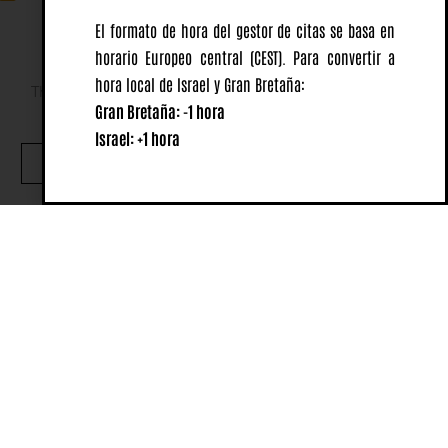
El formato de hora del gestor de citas se basa en
horario Europeo central
(CEST).
Para convertir a
hora local de Israel y Gran Bretaña:
This website uses cookies to ensure you get the best
Gran Bretaña: -1 hora
experience on our website.
Israel: +1 hora
OK