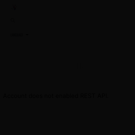
3,2,1…
TU PRÓXIMA REUNIÓN
ACCEDE OTRA VEZ EL DÍA DE LA REUNIÓN
Account does not enabled REST API.
CONTÁCTA CON NOSOTROS SI NECESITAS
ASISTENCIA
+34 691 81 06 56